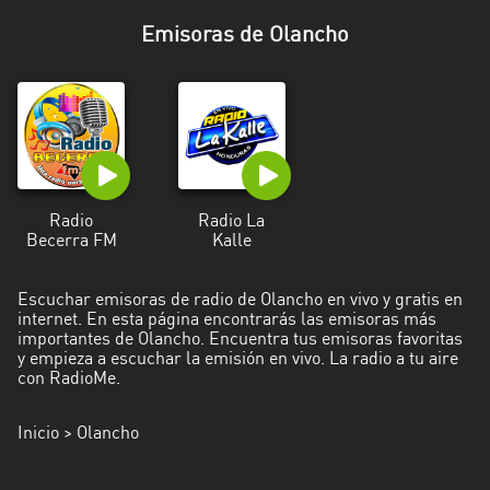
El
Paraíso
Emisoras de Olancho
Francisco
Morazán
Islas
de
la
Radio
Radio La
Bahía
Becerra FM
Kalle
Islas
de
Escuchar emisoras de radio de Olancho en vivo y gratis en
internet. En esta página encontrarás las emisoras más
la
importantes de Olancho. Encuentra tus emisoras favoritas
Bahía
y empieza a escuchar la emisión en vivo. La radio a tu aire
con RadioMe.
Olancho
Inicio
> Olancho
Santa
Bárbara