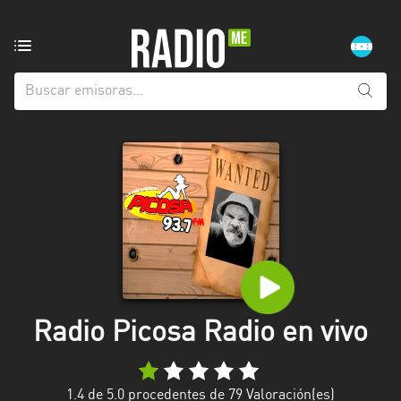
Emisoras
de
radio
de:
Todas
las
provincias
Atlántida
Choluteca
Comayagua
Radio Picosa Radio en vivo
Copán
Cortés
1.4
de 5.0 procedentes de
79
Valoración(es)