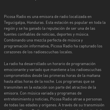
El
Paraíso
Picosa Radio es una emisora de radio localizada en
Francisco
Tegucigalpa, Honduras. Esta estación es popular en toda la
Morazán
región y se ha ganado la reputación de ser una de las
Islas
fuentes confiables de noticias, deportes y música.
de
Combinando una mezcla perfecta de música y
la
programación informativa, Picosa Radio ha capturado los
Bahía
corazones de los radioescuchas locales.
Islas
La radio ha desarrollado un horario de programación
de
emocionante y variado que mantiene a los radioescuchas
la
comprometidos desde las primeras horas de la mañana
Bahía
hasta altas horas de la noche. Los programas que se
transmiten en la estación son parte del atractivo de la
Olancho
emisora. Con música variada y programas de
Santa
entretenimiento y noticias, Picosa Radio atrae a personas
Bárbara
de todas las edades y orígenes. A través de su transmisión