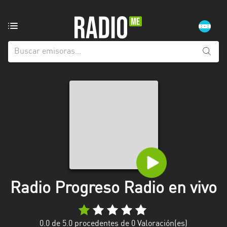
Emisoras
de
radio
de:
Todas
las
provincias
Atlántida
Choluteca
Comayagua
Radio Progreso Radio en vivo
Copán
Cortés
0.0
de 5.0 procedentes de
0
Valoración(es)