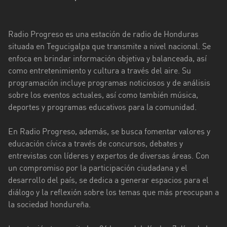
El
Paraíso
Radio Progreso es una estación de radio de Honduras
Francisco
situada en Tegucigalpa que transmite a nivel nacional. Se
Morazán
enfoca en brindar información objetiva y balanceada, así
Islas
como entretenimiento y cultura a través del aire. Su
de
programación incluye programas noticiosos y de análisis
la
sobre los eventos actuales, así como también música,
Bahía
deportes y programas educativos para la comunidad.
Islas
En Radio Progreso, además, se busca fomentar valores y
de
educación cívica a través de concursos, debates y
la
entrevistas con líderes y expertos de diversas áreas. Con
Bahía
un compromiso por la participación ciudadana y el
desarrollo del país, se dedica a generar espacios para el
Olancho
diálogo y la reflexión sobre los temas que más preocupan a
Santa
la sociedad hondureña.
Bárbara